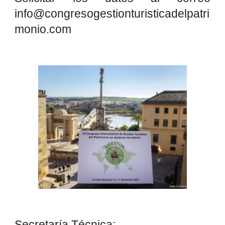
info@congresogestionturisticadelpatri
monio.com
Secretaría Técnica
: